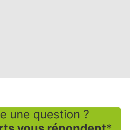
e une question ?
rts vous répondent
*