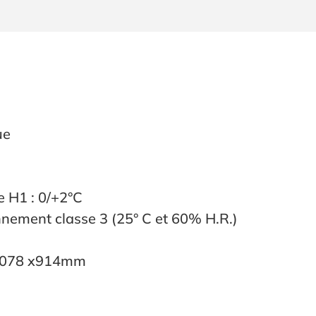
ue
e H1 : 0/+2°C
nnement classe 3 (25° C et 60% H.R.)
 1078 x914mm