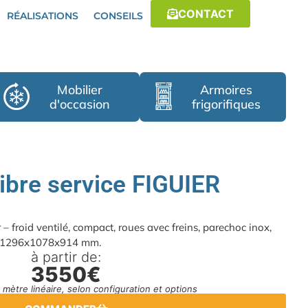
CONTACT
RÉALISATIONS
CONSEILS
Mobilier
Armoires
d'occasion
frigorifiques
libre service FIGUIER
r – froid ventilé, compact, roues avec freins, parechoc inox,
m. 1296x1078x914 mm.
à partir de:
3550€
au mètre linéaire, selon configuration et options