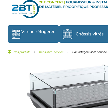
2BT CONCEPT |
FOURNISSEUR & INSTAL
DE MATÉRIEL FRIGORIFIQUE PROFESS
Vitrine réfrigérée
Châssis vitrés
›
›
Nos produits
Bacs libre-service
Bac réfrigéré libre servic