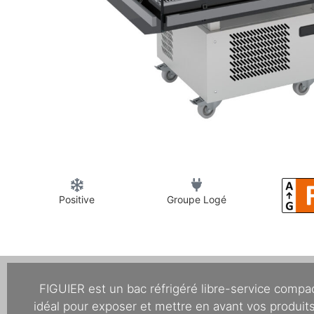
Positive
Groupe Logé
FIGUIER est un bac réfrigéré libre-service compact
idéal pour exposer et mettre en avant vos produits