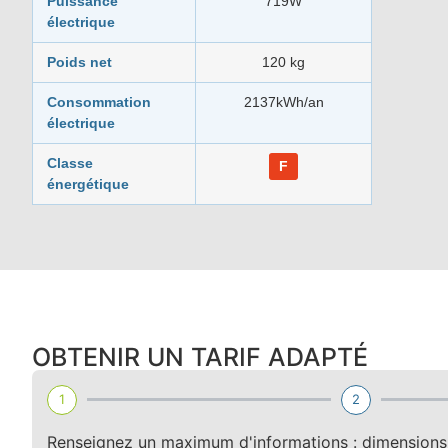
Puissance
719W
électrique
Poids net
120 kg
Consommation
2137kWh/an
électrique
Classe
F
énergétique
OBTENIR UN TARIF ADAPTÉ
1
2
Renseignez un maximum d'informations : dimensions, 