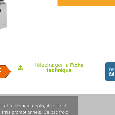
Télécharger la
Fiche
technique
DE
54
 et facilement déplaçable. Il est
 frais promotionnels. Ce bac froid