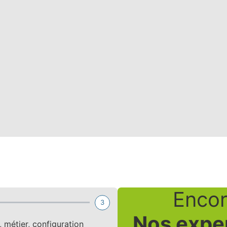
Encor
3
Nos expe
métier, configuration