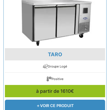
TARO
Groupe Logé
Positive
à partir de 1610€
VOIR CE PRODUIT