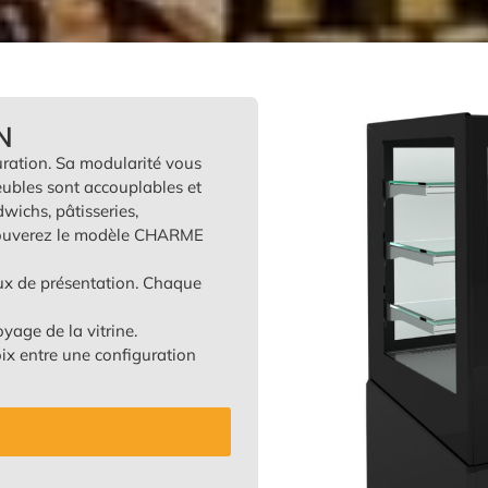
N
uration. Sa modularité vous
eubles sont accouplables et
wichs, pâtisseries,
trouverez le modèle CHARME
ux de présentation. Chaque
oyage de la vitrine.
oix entre une configuration