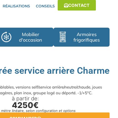
CONTACT
RÉALISATIONS
CONSEILS
Mobilier
Armoires
d'occasion
frigorifiques
érée service arrière Charme
ables, versions self/service arrière/neutre/chaude, joues
tagères, plan inox, groupe logé ou déporté. -1/+5°C.
à partir de:
4250€
au mètre linéaire, selon configuration et options