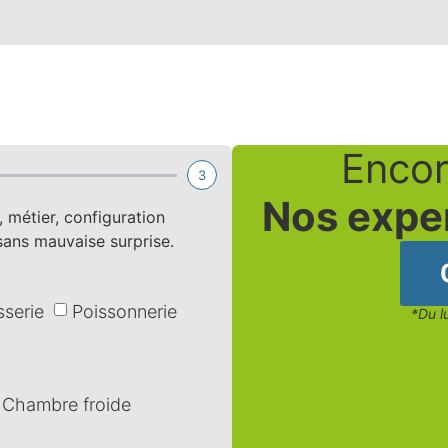
Encor
3
Nos expe
métier, configuration
 sans mauvaise surprise.
sserie
Poissonnerie
*Du l
Chambre froide