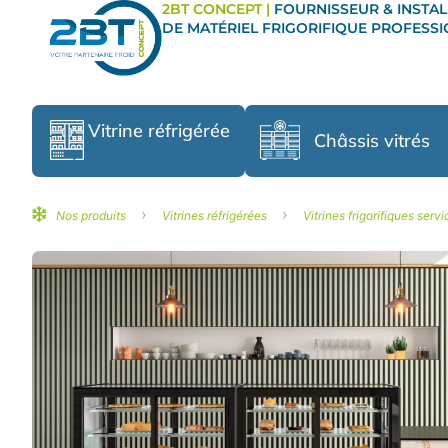
2BT CONCEPT |
FOURNISSEUR & INSTAL
DE MATÉRIEL FRIGORIFIQUE PROFESS
Vitrine réfrigérée
Châssis vitrés
›
›
Nos produits
Vitrines réfrigérées
Vitrines frigorifiques servi