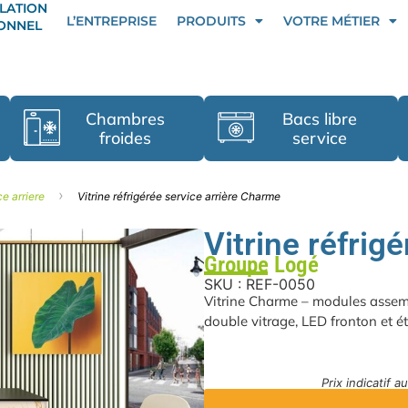
LATION
L’ENTREPRISE
PRODUITS
VOTRE MÉTIER
IONNEL
Chambres
Bacs libre
froides
service
›
ce arriere
Vitrine réfrigérée service arrière Charme
Vitrine réfrig
Groupe Logé
SKU : REF-0050
Vitrine Charme – modules assembl
double vitrage, LED fronton et é
Prix indicatif 