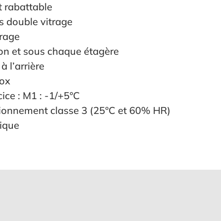
t rabattable
 double vitrage
trage
on et sous chaque étagère
à l’arrière
nox
ice : M1 : -1/+5°C
tionnement classe 3 (25°C et 60% HR)
nique