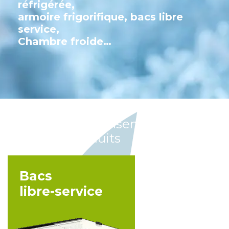
réfrigérée,
armoire frigorifique, bacs libre
service,
Chambre froide…
Découvrez l'ensemble
de nos produits
Bacs
libre-service