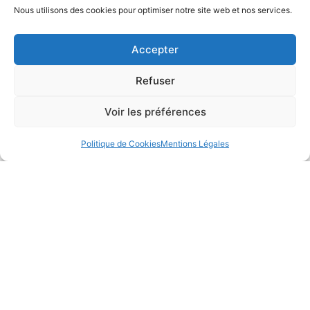
station-service
Nous utilisons des cookies pour optimiser notre site web et nos services.
2BT CONCEPT C'EST :
Accepter
Des conseils sur-mesure d'experts frigorifiques
Refuser
Produits certifiés
Voir les préférences
Possibilité d'installation sur place par nos
équipes
Politique de Cookies
Mentions Légales
Reprise possible de votre ancien matériel pour
recyclage
SAV avec ligne directe
Location possible (sous réserve de disponibilité
des produits)
Mentions légales
CGV
Politique de Cookies (UE)