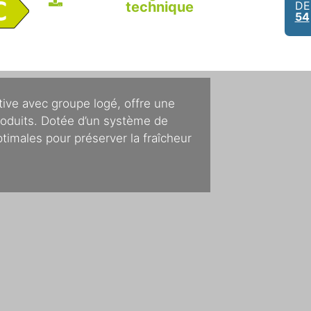
technique
DE
54
tive avec groupe logé, offre une
produits. Dotée d’un système de
optimales pour préserver la fraîcheur