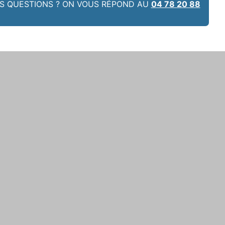
S QUESTIONS ? ON VOUS RÉPOND AU
04 78 20 88