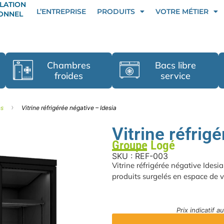
LATION
L’ENTREPRISE
PRODUITS
VOTRE MÉTIER
IONNEL
Chambres
Bacs libre
froides
service
›
es
Vitrine réfrigérée négative – Idesia
Vitrine réfrig
Groupe Logé
SKU : REF-003
Vitrine réfrigérée négative Idesi
produits surgelés en espace de v
Prix indicatif 