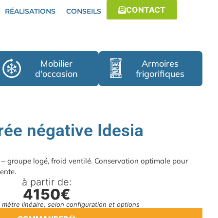
CONTACT
RÉALISATIONS
CONSEILS
Mobilier
Armoires
d'occasion
frigorifiques
érée négative Idesia
a – groupe logé, froid ventilé. Conservation optimale pour
ente.
à partir de:
4150€
au mètre linéaire, selon configuration et options