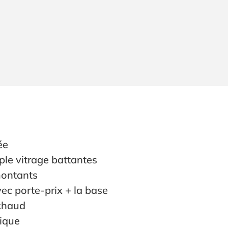
́e
iple vitrage battantes
montants
 avec porte-prix + la base
 chaud
nique