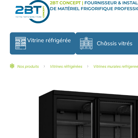
2BT CONCEPT |
FOURNISSEUR & INSTAL
DE MATÉRIEL FRIGORIFIQUE PROFESS
Vitrine réfrigérée
Châssis vitrés
›
›
Nos produits
Vitrines réfrigérées
Vitrines murales refrigere