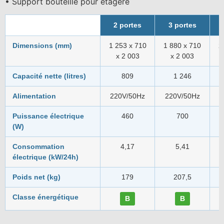
• Support bouteille pour étagère
2 portes
3 portes
Dimensions (mm)
1 253 x 710
1 880 x 710
2
x 2 003
x 2 003
Capacité nette (litres)
809
1 246
Alimentation
220V/50Hz
220V/50Hz
2
Puissance électrique
460
700
(W)
Consommation
4,17
5,41
électrique (kW/24h)
Poids net (kg)
179
207,5
Classe énergétique
B
B