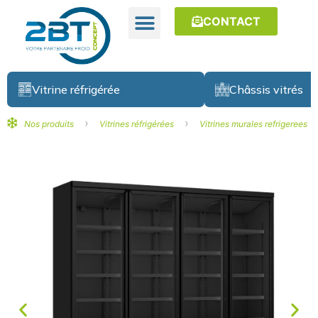
CONTACT
Vitrine réfrigérée
Châssis vitrés
›
›
Nos produits
Vitrines réfrigérées
Vitrines murales refrigerees