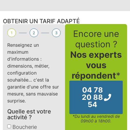
OBTENIR UN TARIF ADAPTÉ
Encore une
1
2
3
question ?
Renseignez un
maximum
Nos experts
d'informations :
vous
dimensions, métier,
configuration
répondent
*
souhaitée... c'est la
garantie d'une offre sur
04 78
mesure, sans mauvaise
20 88
surprise.
54
Quelle est votre
activité ?
*Du lundi au vendredi de
09h00 à 18h00.
Boucherie