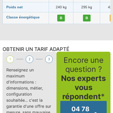
Poids net
240 kg
295 kg
42
Classe énergétique
B
B
OBTENIR UN TARIF ADAPTÉ
Encore une
1
2
3
question ?
Renseignez un
maximum
Nos experts
d'informations :
vous
dimensions, métier,
configuration
répondent
*
souhaitée... c'est la
garantie d'une offre sur
04 78
mesure, sans mauvaise