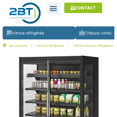
CONTACT
Vitrine réfrigérée
Châssis vitrés
›
›
Nos produits
Vitrines réfrigérées
Vitrines murales refrigerees