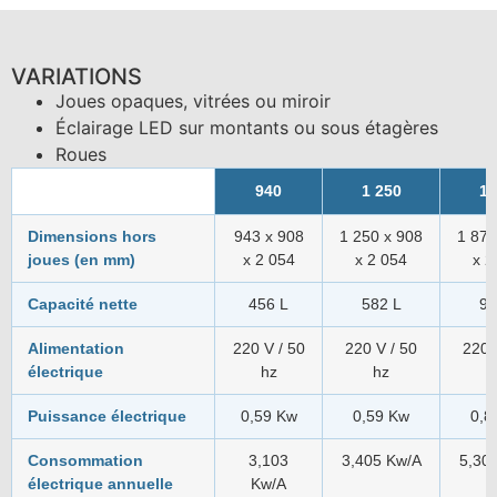
VARIATIONS
Joues opaques, vitrées ou miroir
Éclairage LED sur montants ou sous étagères
Roues
940
1 250
1 
Dimensions hors
943 x 908
1 250 x 908
1 875
joues (en mm)
x 2 054
x 2 054
x 2
Capacité nette
456 L
582 L
92
Alimentation
220 V / 50
220 V / 50
220 
électrique
hz
hz
Puissance électrique
0,59 Kw
0,59 Kw
0,8
Consommation
3,103
3,405 Kw/A
5,30
électrique annuelle
Kw/A