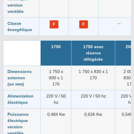
version
ventilée
Classe
–
F
F
énergétique
1750
1750 avec
200
réserve
réfrigérée
Dimensions
1 750 x
1 750 x 830 x 1
2 000
externes
830 x 1
170
830 x
(en mm)
170
170
Alimentation
220 V / 50
220 V / 50 hz
220 V 
électrique
hz
hz
Puissance
0,484 Kw
0,626 Kw
0,548
électrique
version
ventilée