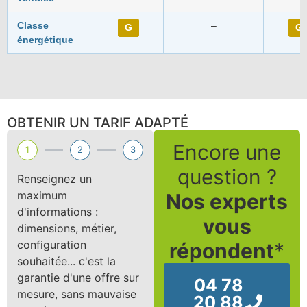
Classe
–
G
G
énergétique
OBTENIR UN TARIF ADAPTÉ
Encore une
1
2
3
question ?
Renseignez un
maximum
Nos experts
d'informations :
vous
dimensions, métier,
configuration
répondent
*
souhaitée... c'est la
garantie d'une offre sur
04 78
mesure, sans mauvaise
20 88