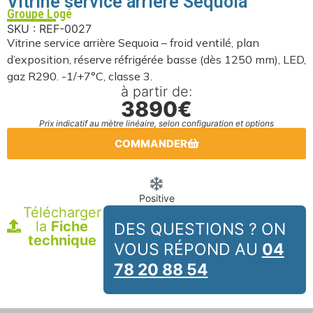
Vitrine service arrière Sequoia
Groupe Logé
SKU : REF-0027
Vitrine service arrière Sequoia – froid ventilé, plan
d’exposition, réserve réfrigérée basse (dès 1250 mm), LED,
gaz R290. -1/+7°C, classe 3.
à partir de:
3890€
Prix indicatif au mètre linéaire, selon configuration et options
COMMANDER
Positive
Télécharger
la
Fiche
DES QUESTIONS ? ON
technique
VOUS RÉPOND AU
04
78 20 88 54