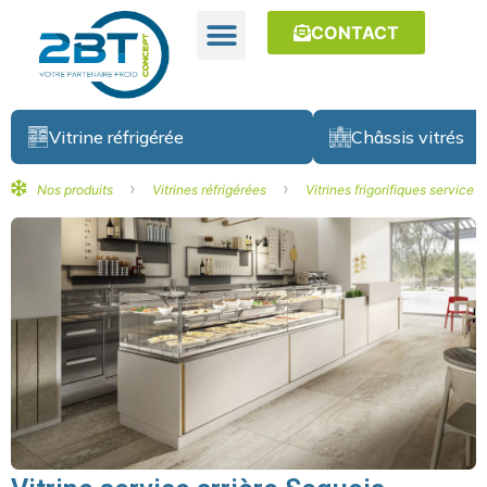
CONTACT
Vitrine réfrigérée
Châssis vitrés
›
›
Nos produits
Vitrines réfrigérées
Vitrines frigorifiques service a