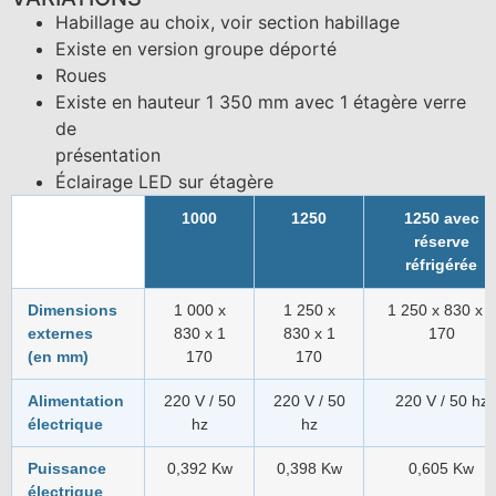
Habillage au choix, voir section habillage
Existe en version groupe déporté
Roues
Existe en hauteur 1 350 mm avec 1 étagère verre
de
présentation
Éclairage LED sur étagère
1000
1250
1250 avec
réserve
réfrigérée
Dimensions
1 000 x
1 250 x
1 250 x 830 x 1
externes
830 x 1
830 x 1
170
(en mm)
170
170
Alimentation
220 V / 50
220 V / 50
220 V / 50 hz
électrique
hz
hz
Puissance
0,392 Kw
0,398 Kw
0,605 Kw
électrique